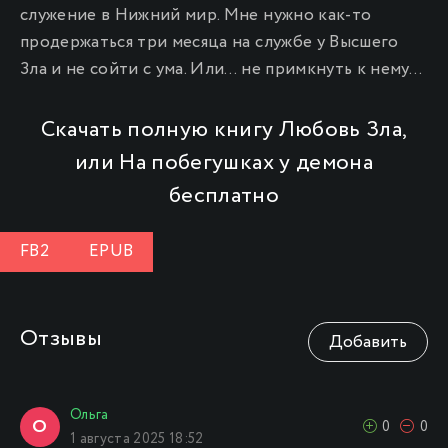
служение в Нижний мир. Мне нужно как-то
продержаться три месяца на службе у Высшего
Зла и не сойти с ума. Или… не примкнуть к нему…
Скачать полную книгу Любовь Зла,
или На побегушках у демона
бесплатно
FB2
EPUB
Отзывы
Добавить
Ольга
О
0
0
1 августа 2025 18:52