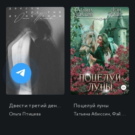
Двести третий день зимы
Поцелуй луны
Ольга Птицева
Татьяна Абиссин, Фэй Родис