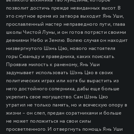
великого алхимика Тао Хунцзина, которое
позволит достичь прежде невиданных высот. В
это смутное время из затвора выходит Янь Уши,
прославленный мастер неправедного пути, глава
школы Чистой Луны, и он готов потрясти своими
деяниями Небо и Землю. Волею случая он находит
низвергнутого Шэнь Цяо, нового настоятеля
горы Сюаньду и праведника, каких поискать.
Проявив милость к раненому, Янь Уши
задумывает использовать Шэнь Цяо в своих
политических играх или хотя бы вырастить из
него достойного соперника, дабы еще больше
укрепить свое могущество. Сам Шэнь Цяо
утратил не только память, но и всяческую опору в
жизни – он слеп, предан соратниками и больше
не может положиться на свои силы
просветленного. И отвергнуть помощь Янь Уши