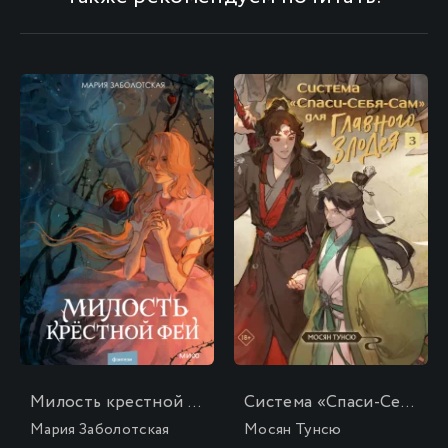
Милость крестной феи
Система «Спаси-Себя-Сам» для Главного Злодея. Том 3
Мария Заболотская
Мосян Тунсю