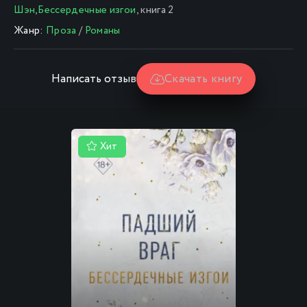
Шэн
,
Бессердечные изгои
, книга 2
Жанр:
Проза
/
Романы
Написать отзыв
Скачать книгу
Хит