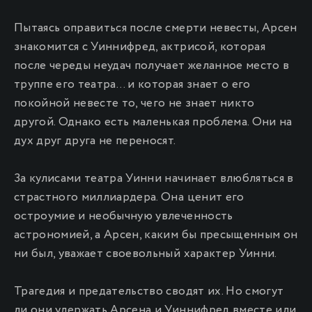
Пытаясь оправиться после смерти невесты, Арсен
знакомится с Уиннифред, актрисой, которая
после череды неудач получает желанное место в
труппе его театра… и которая знает о его
покойной невесте то, чего не знает никто
другой. Однако есть маленькая проблема. Они на
дух друг друга не переносят.
За кулисами театра Уинни начинает влюбляться в
страстного миллиардера. Она ценит его
остроумие и необычную увлеченность
астрономией, а Арсен, каким бы пресыщенным он
ни был, уважает своевольный характер Уинни.
Трагедия и предательство сводят их. Но смогут
ли они удержать Арсена и Уиннифред вместе или