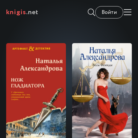
knigis
.net
Войти
\
\