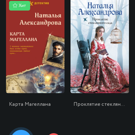
Хит
\
\
Карта Магеллана
Проклятие стеклянного сада