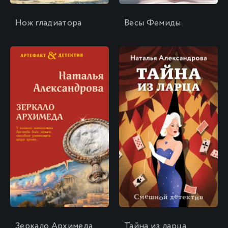
Нож гладиатора
Весы Фемиды
\
\
Зеркало Архимеда
Тайна из ларца