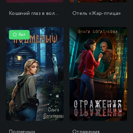
Кошачий глаз в волшебный час
Отель «Жар-птица»
Хит
\
\
Подменыш
Отражения