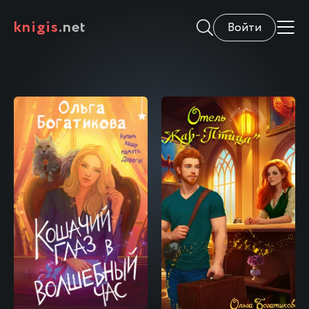
knigis
.net
Войти
\
\