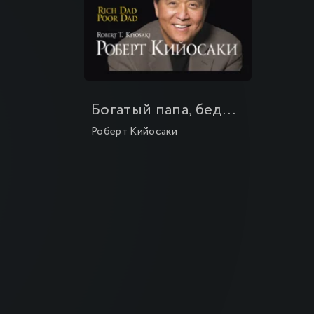
\
Богатый папа, бедный папа
Роберт Кийосаки