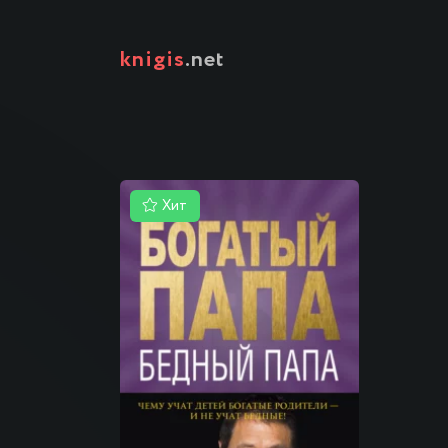
knigis
.net
Хит