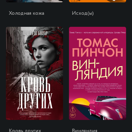
Холодная кожа
Исход(ы)
\
\
Кровь других
Винляндия