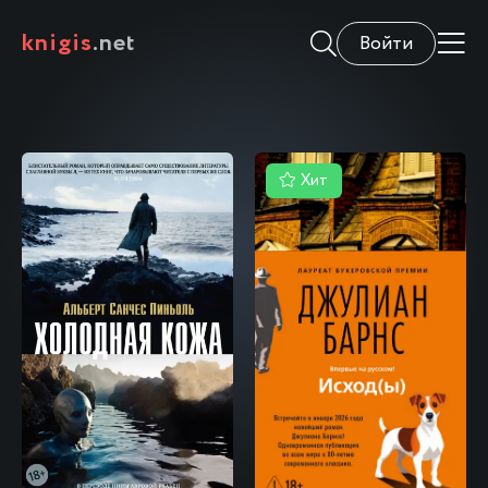
knigis
.net
Войти
Хит
\
\