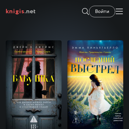
knigis
.net
Войти
\
\