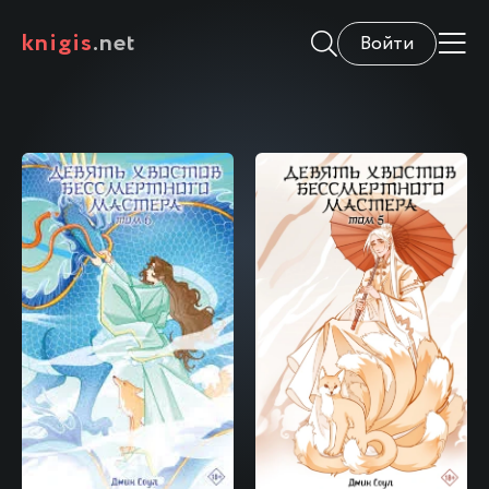
knigis
.net
Войти
\
\