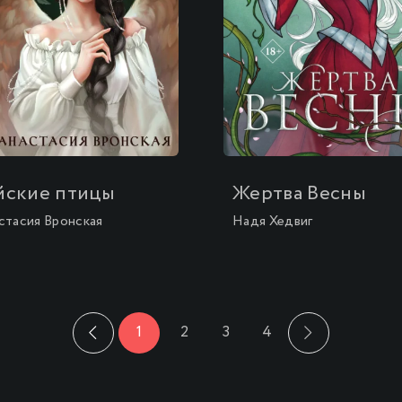
\
йские птицы
Жертва Весны
стасия Вронская
Надя Хедвиг
1
2
3
4