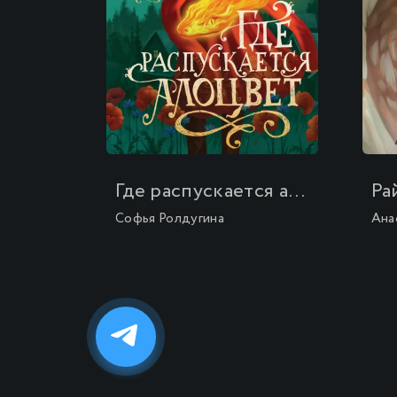
\
\
Где распускается алоцвет
Ра
Софья Ролдугина
Ана