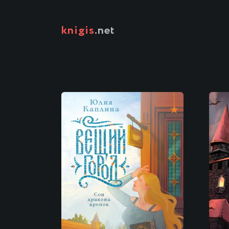
knigis
.net