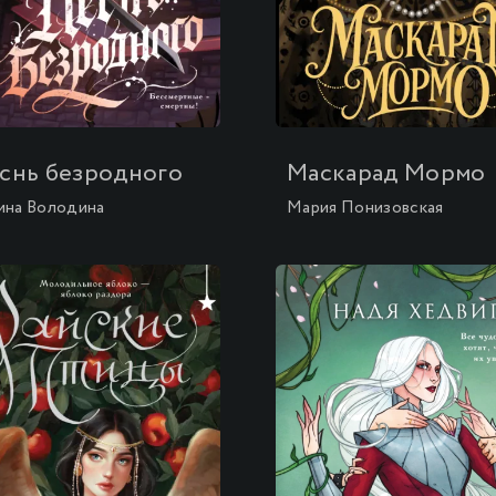
\
снь безродного
Маскарад Мормо
ина Володина
Мария Понизовская