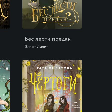
\
Бес лести предан
Элиот Лилит