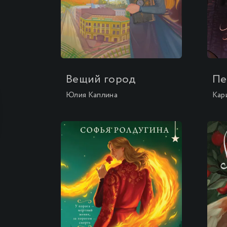
\
\
Вещий город
Пе
Юлия Каплина
Кар