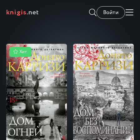
knigis
.net
Войти
Хит
\
\