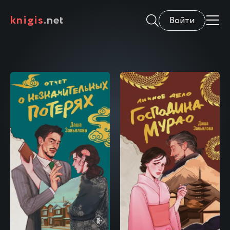
knigis
.net
Войти
\
\