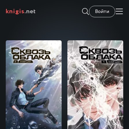
knigis
.net
Войти
\
\